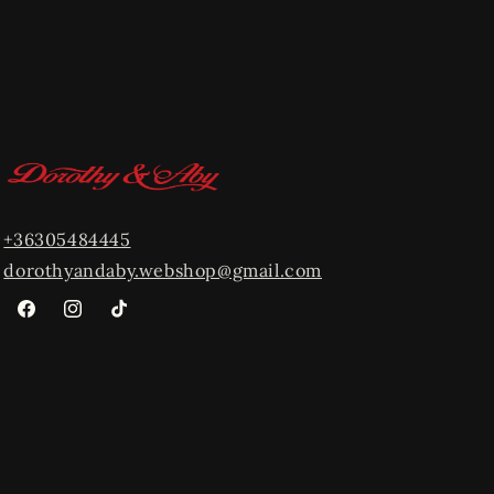
+36305484445
dorothyandaby.webshop@gmail.com
Facebook
Instagram
TikTok