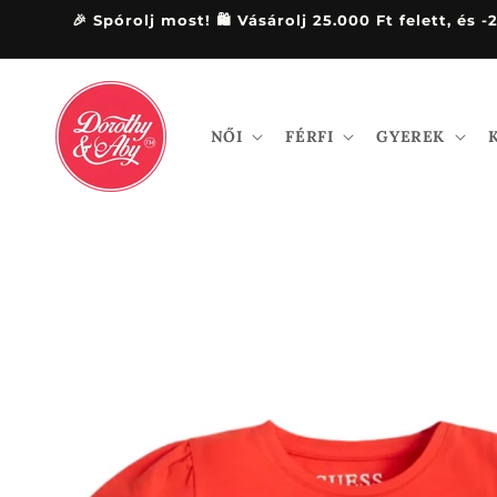
Ugrás a
🎉 Spórolj most! 🛍️ Vásárolj 25.000 Ft felett, 
tartalomhoz
NŐI
FÉRFI
GYEREK
Kihagyás, és
ugrás a
termékadatokra