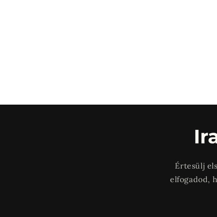
Ir
Értesülj el
elfogadod, 