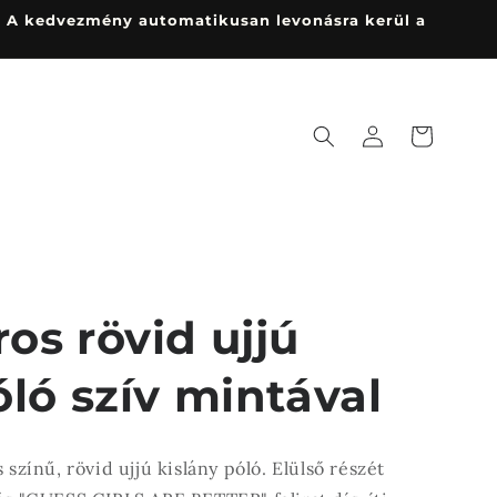
! 🎯 A kedvezmény automatikusan levonásra kerül a
Kosár
Bejelentkezés
os rövid ujjú
óló szív mintával
 színű, rövid ujjú kislány póló. Elülső részét