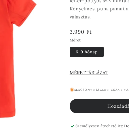
fehér-pöttyös szív minta 
Kényelmes, puha pamut any
választás.
Normál
3.990 Ft
ár
Méret
6-9 hónap
MÉRETTÁBLÁZAT
ALACSONY KÉSZLET: CSAK 1 V
Hozzáadá
Személyesen átvehető itt:
Do