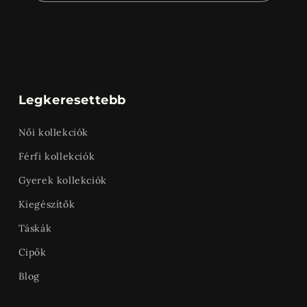
Legkeresettebb
Női kollekciók
Férfi kollekciók
Gyerek kollekciók
Kiegészítők
Táskák
Cipők
Blog