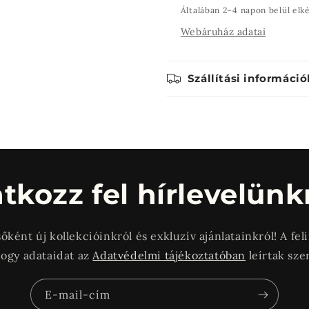
Általában 2–4 napon belül elk
Webáruház adatai
Szállítási információ
atkozz fel hírlevelünk
sőként új kollekcióinkról és exkluzív ajánlatainkról! A fel
hogy adataidat az
Adatvédelmi tájékoztatóban
leírtak sze
E-mail-cím