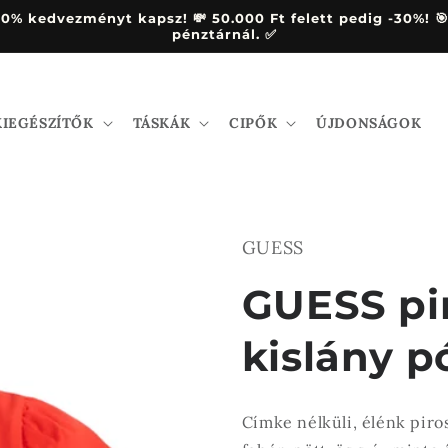
és -20% kedvezményt kapsz! 💸 50.000 Ft felett pedig -30%
pénztárnál. ✅
KIEGÉSZÍTŐK
TÁSKÁK
CIPŐK
ÚJDONSÁGOK
GUESS
GUESS pir
kislány p
Címke nélküli, élénk piros