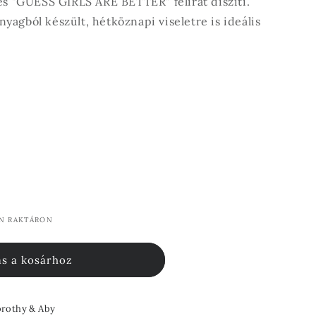
és "GUESS GIRLS ARE BETTER" felirat díszíti.
agból készült, hétköznapi viseletre is ideális
AN RAKTÁRON
s a kosárhoz
rothy & Aby