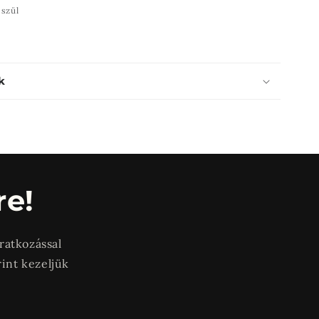
észül
k
re!
iratkozással
rint kezeljük