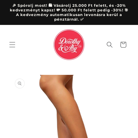
Ugrás a
🎉 Spórolj most! 🛍️ Vásárolj 25.000 Ft felett, és -20%
tartalomhoz
kedvezményt kapsz! 💸 50.000 Ft felett pedig -30%! 🎯
A kedvezmény automatikusan levonásra kerül a
pénztárnál. ✅
Kosár
Kihagyás, és
ugrás a
termékadatokra