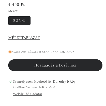
Normál
4.490 Ft
ár
Méret
EUR 41
MÉRETTÁBLÁZAT
ALACSONY KÉSZLET: CSAK 1 VAN RAKTÁRON
Hozzáadás a kosárhoz
Személyesen átvehető itt:
Dorothy & Aby
Általában 2–4 napon belül elkészül
Webáruház adatai