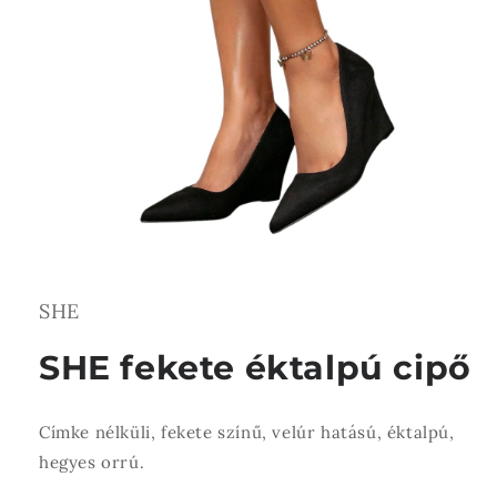
1.
médiafájl
megnyitása
a
SHE
modális
párbeszédpanelen
SHE fekete éktalpú cipő
Címke nélküli, fekete színű, velúr hatású, éktalpú,
hegyes orrú.