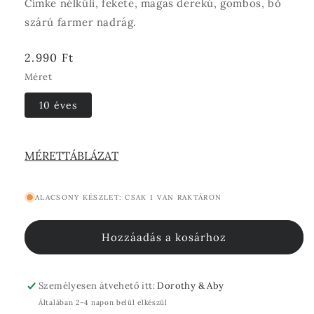
Címke nélküli, fekete, magas derekú, gombos, bő
szárú farmer nadrág.
Normál
2.990 Ft
ár
Méret
10 éves
MÉRETTÁBLÁZAT
ALACSONY KÉSZLET: CSAK 1 VAN RAKTÁRON
Hozzáadás a kosárhoz
Személyesen átvehető itt:
Dorothy & Aby
Általában 2–4 napon belül elkészül