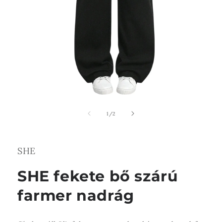
1.
médiafájl
megnyitása
/
1
/
2
a
modális
párbeszédpanelen
SHE
SHE fekete bő szárú
farmer nadrág