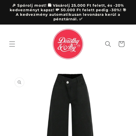
Ugrás a
🎉 Spórolj most! 🛍️ Vásárolj 25.000 Ft felett, és -20%
tartalomhoz
kedvezményt kapsz! 💸 50.000 Ft felett pedig -30%! 🎯
A kedvezmény automatikusan levonásra kerül a
pénztárnál. ✅
Kosár
Kihagyás, és
ugrás a
termékadatokra